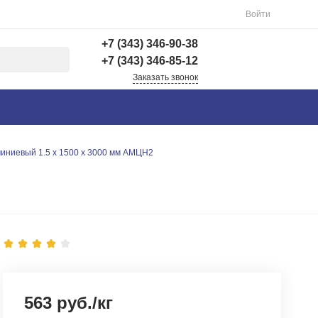
Войти
+7 (343) 346-90-38
+7 (343) 346-85-12
Заказать звонок
+7 (343) 346-90-38
г. Екатеринбург,
Вишнёвая 69Б, 3 этаж,
офис 312
иниевый 1.5 х 1500 х 3000 мм АМЦН2
Пн-Пт: 9:00-18:00 Cб-
Вс: Выходной
info@astra-ek.ru
+7 (343) 346-85-12
г. Березовский,
Березовский тракт 3
Пн-Чт: 9:30-16:00 Пт:
9:30-15:00 Сб-Вс:
Выходной Погрузка по
записи
563 руб./кг
info@astra-ek.ru