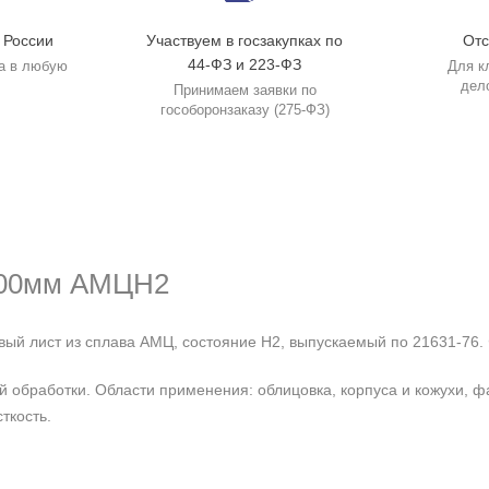
 России
Участвуем в госзакупках по
Отс
44-ФЗ и 223-ФЗ
а в любую
Для к
дел
Принимаем заявки по
гособоронзаказу (275-ФЗ)
000мм АМЦН2
 лист из сплава АМЦ, состояние Н2, выпускаемый по 21631-76. 
кой обработки. Области применения: облицовка, корпуса и кожухи
ткость.