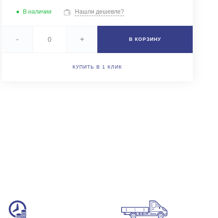
+7 (343) 346-85-12
В наличии
Нашли дешевле?
г. Новоберезовский, ул.
Чапаева 43
Пн-Чт: 9:00-16:00 (обед
-
+
В КОРЗИНУ
12:00-13:00) Пт: 9:00-
15:00 (обед 12:00-
13:00) Сб-Вс: Выходной
Погрузка по записи
КУПИТЬ В 1 КЛИК
info@astra-ek.ru