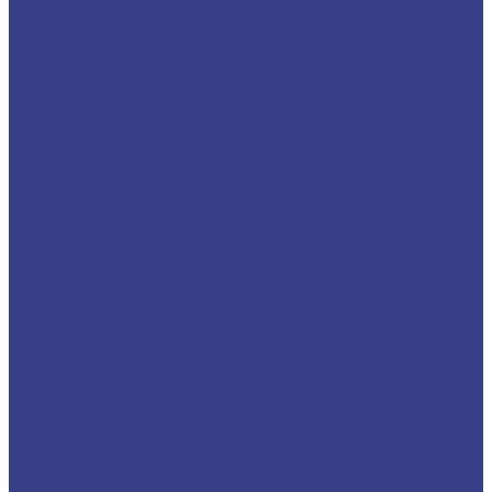
Нержавеющий металлопрокат
Труба нержавеющая
Лист нержавеющий
Круг нержавеющий
Черный металлопрокат
Круг, поковка стальная
Лист стальной
Швеллер
Уголок
Услуги
Резка
Гидроабразивная резка
Лазерная резка
Ленточнопильная резка
Гибка
Гибка листов
Гибка труб
Компания
Новости
Статьи
Вакансии
Политика конфиденциальности
Акции
Производители
Отзывы
Доставка
Помощь
Оплата и гарантия