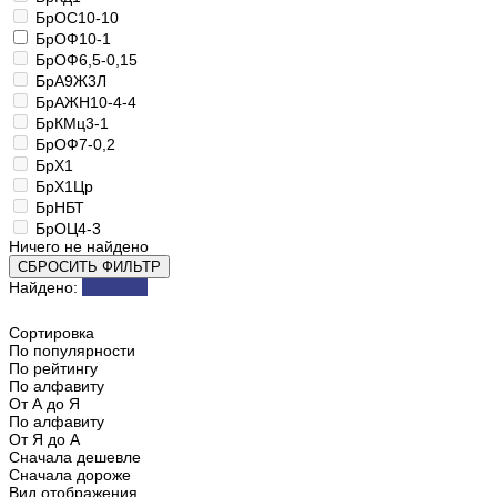
БрОС10-10
БрОФ10-1
БрОФ6,5-0,15
БрА9Ж3Л
БрАЖН10-4-4
БрКМц3-1
БрОФ7-0,2
БрХ1
БрХ1Цр
БрНБТ
БрОЦ4-3
Ничего не найдено
СБРОСИТЬ ФИЛЬТР
Найдено:
Показать
Сортировка
По популярности
По рейтингу
По алфавиту
От А до Я
По алфавиту
От Я до А
Сначала дешевле
Сначала дороже
Вид отображения