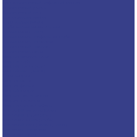
Лист алюминиевый рифленый квинтет
Алюминиевый уголок
Алюминиевый лист
Пруток алюминиевый
Шина алюминиевая
Труба алюминиевая круглая
Алюминиевая плита
Алюминиевая профильная труба
Алюминиевая проволока
Алюминиевый швеллер
Алюминиевая лента
Медный металлопрокат
Медные трубы
Медный пруток (круг)
Медный лист (плита)
Шина медная
Медная лента
Медная фольга
Медный квадрат
Медный шестигранник
Медная проволока
Медный силовой кабель
Бронзовый металлопрокат
Бронзовый пруток (круг)
Бронзовая втулка (труба)
Бронзовый лист (полоса, плита)
Бронзовая проволока
Бронзовая лента