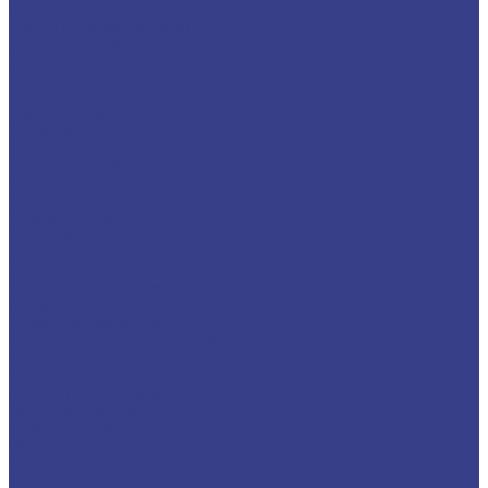
Бронзовый шестигранник
Латунный металлопрокат
Латунный пруток (круг)
Латунный шестигранник
Латунный лист
Латунная лента
Латунный квадрат
Труба латунная
Фольга латунная
Латунная проволока
Титановый металлопрокат
Титановый круг
Титановый лист (плита)
Титановая труба
Свинцовый металлопрокат
Свинцовый лист
Трубный металлопрокат
Профильная труба
Труба электросварная
Труба водогазопроводная (ВГП)
Труба горячекатаная
Труба холоднокатаная
Детали трубопроводов
Заглушка стальная
Отвод стальной
Переход стальной
Тройник стальной
Фланец стальной