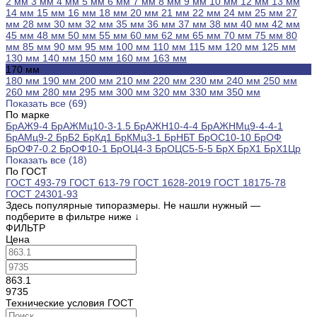
2 мм
3 мм
4 мм
5 мм
6 мм
7 мм
8 мм
9 мм
10 мм
12 мм
13 мм
14 мм
15 мм
16 мм
18 мм
20 мм
21 мм
22 мм
24 мм
25 мм
27
мм
28 мм
30 мм
32 мм
35 мм
36 мм
37 мм
38 мм
40 мм
42 мм
45 мм
48 мм
50 мм
55 мм
60 мм
62 мм
65 мм
70 мм
75 мм
80
мм
85 мм
90 мм
95 мм
100 мм
110 мм
115 мм
120 мм
125 мм
130 мм
140 мм
150 мм
160 мм
163 мм
170 мм
180 мм
190 мм
200 мм
210 мм
220 мм
230 мм
240 мм
250 мм
260 мм
280 мм
295 мм
300 мм
320 мм
330 мм
350 мм
Показать все (69)
По марке
БрАЖ9-4
БрАЖМц10-3-1.5
БрАЖН10-4-4
БрАЖНМц9-4-4-1
БрАМц9-2
БрБ2
БрКд1
БрКМц3-1
БрНБТ
БрОС10-10
БрОФ
БрОФ7-0.2
БрОФ10-1
БрОЦ4-3
БрОЦС5-5-5
БрХ
БрХ1
БрХ1Цр
Показать все (18)
По ГОСТ
ГОСТ 493-79
ГОСТ 613-79
ГОСТ 1628-2019
ГОСТ 18175-78
ГОСТ 24301-93
Здесь популярные типоразмеры. Не нашли нужный —
подберите в фильтре ниже
↓
ФИЛЬТР
Цена
863.1
9735
Технические условия ГОСТ