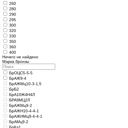
260
280
290
295
300
320
330
350
360
400
Ничего не найдено
Марка бронзы
БрОЦС5-5-5
БрАЖ9-4
БрАЖМц10-3-1,5
БрБ2
БрА10Ж4Н4Л
БРА9МЦ2Л
БрАЖМц9-2
БрАЖН10-4-4-1
БрАЖНМц9-4-4-1
БрАМц9-2
БрКд1