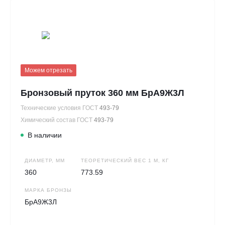
Можем отрезать
Бронзовый пруток 360 мм БрА9Ж3Л
Технические условия ГОСТ
493-79
Химический состав ГОСТ
493-79
В наличии
ДИАМЕТР, ММ
ТЕОРЕТИЧЕСКИЙ ВЕС 1 М, КГ
360
773.59
МАРКА БРОНЗЫ
БрА9Ж3Л