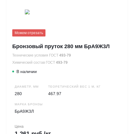
Можем отрезать
Бронзовый пруток 280 мм БрА9Ж3Л
Технические условия ГОСТ
493-79
Химический состав ГОСТ
493-79
В наличии
ДИАМЕТР, ММ
ТЕОРЕТИЧЕСКИЙ ВЕС 1 М, КГ
280
467.97
МАРКА БРОНЗЫ
БрА9Ж3Л
Цена
1 261 руб./кг