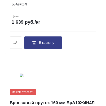
БрА9Ж3Л
Цена
1 639 руб./кг
В корзину
Можем отрезать
Бронзовый пруток 160 мм БрА10Ж4Н4Л