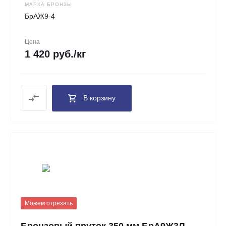
МАРКА БРОНЗЫ
БрАЖ9-4
Цена
1 420 руб./кг
В корзину
Можем отрезать
Бронзовый пруток 350 мм БрА9Ж3Л