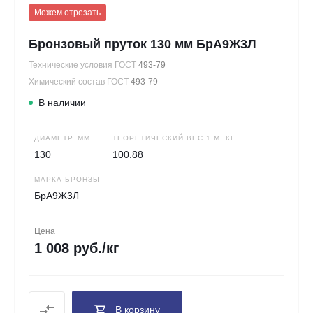
Можем отрезать
Бронзовый пруток 130 мм БрА9Ж3Л
Технические условия ГОСТ
493-79
Химический состав ГОСТ
493-79
В наличии
ДИАМЕТР, ММ
ТЕОРЕТИЧЕСКИЙ ВЕС 1 М, КГ
130
100.88
МАРКА БРОНЗЫ
БрА9Ж3Л
Цена
1 008 руб./кг
В корзину