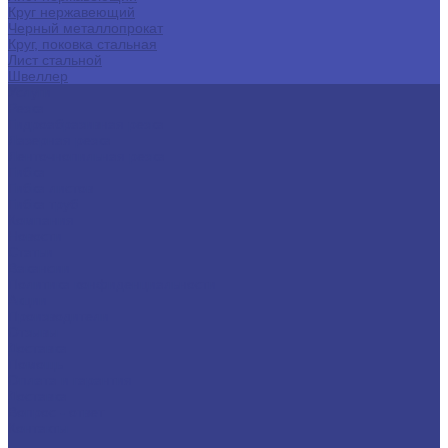
Круг нержавеющий
Черный металлопрокат
Круг, поковка стальная
Лист стальной
Швеллер
Услуги
Резка
Гидроабразивная резка
Лазерная резка
Ленточнопильная резка
Гибка
Гибка листов
Гибка труб
Компания
Новости
Статьи
Вакансии
Политика конфиденциальности
Акции
Производители
Отзывы
Доставка
Помощь
Оплата и гарантия
Доставка
Вопрос - ответ
Контакты
...