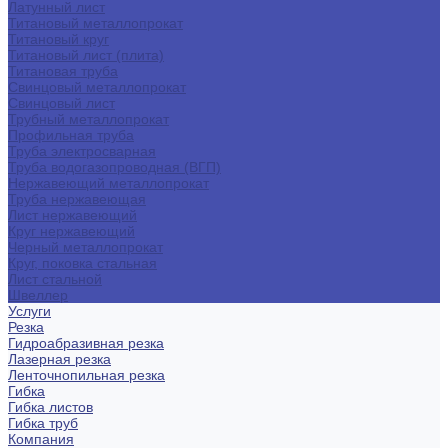
Латунный лист
Титановый металлопрокат
Титановый круг
Титановый лист (плита)
Титановая труба
Свинцовый металлопрокат
Свинцовый лист
Трубный металлопрокат
Профильная труба
Труба электросварная
Труба водогазопроводная (ВГП)
Нержавеющий металлопрокат
Труба нержавеющая
Лист нержавеющий
Круг нержавеющий
Черный металлопрокат
Круг, поковка стальная
Лист стальной
Швеллер
Услуги
Резка
Гидроабразивная резка
Лазерная резка
Ленточнопильная резка
Гибка
Гибка листов
Гибка труб
Компания