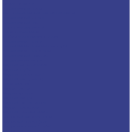
Каталог товаров
Алюминиевый прокат
Лист алюминиевый рифленый квинтет
Алюминиевый уголок
Алюминиевый лист
Пруток алюминиевый
Шина алюминиевая
Труба алюминиевая круглая
Алюминиевая плита
Алюминиевая профильная труба
Алюминиевая проволока
Алюминиевый швеллер
Алюминиевая лента
Медный металлопрокат
Медные трубы
Медный пруток (круг)
Медный лист (плита)
Шина медная
Медная лента
Медная фольга
Медный квадрат
Медный шестигранник
Медная проволока
Медный силовой кабель
Бронзовый металлопрокат
Бронзовый пруток (круг)
Бронзовая втулка (труба)
Бронзовый лист (полоса, плита)