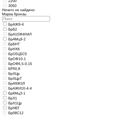
2200
3050
Ничего не найдено
Марка бронзы
БрАЖ9-4
БрБ2
БрА10Ж4Н4Л
БрАМц9-2
БрБНТ
БрНХК
БрО5Ц5С5
БрОФ10-1
БрОФ6,5-0,15
БРХ0,8
БрХЦр
БрХЦрТ
БрА9Ж3Л
БрАЖН10-4-4
БрКМц3-1
БрХ1
БрХ1Цр
БрНБТ
Бр08С12