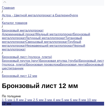
Главная
/
Астра - Цветной металлопрокат в Екатеринбурге
/
Каталог товаров
/
Бронзовый металлопрокат
Алюминиевый прокат
Медный металлопрокат
Бронзовый
металлопрокат
Латунный металлопрокат
Титановый
металлопрокат
Свинцовый металлопрокат
Трубный
металлопрокат
Нержавеющий металлопрокат
Черный
металлопрокат
/
Бронзовый лист (полоса, плита)
Бронзовый пруток (круг)
Бронзовая втулка (труба)
Бронзовый лист
(полоса, плита)
Бронзовая проволока
Бронзовая лента
Бронзовый
шестигранник
/
Бронзовый лист 12 мм
Бронзовый лист 12 мм
По толщине
1.5 мм
1.8 мм
2 мм
2.5 мм
3 мм
4 мм
5 мм
6 мм
8 мм
10 мм
12 мм