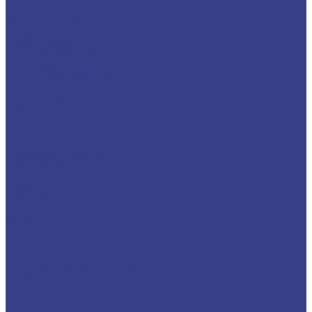
Тройник стальной
Фланец стальной
Нержавеющий металлопрокат
Труба нержавеющая
Лист нержавеющий
Круг нержавеющий
Черный металлопрокат
Круг, поковка стальная
Лист стальной
Швеллер
Уголок
Услуги
Резка
Гидроабразивная резка
Лазерная резка
Ленточнопильная резка
Гибка
Гибка листов
Гибка труб
Компания
Новости
Статьи
Вакансии
Политика конфиденциальности
Акции
Производители
Отзывы
Доставка