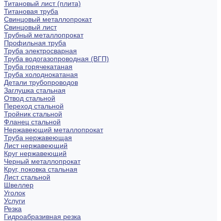
Титановый лист (плита)
Титановая труба
Свинцовый металлопрокат
Свинцовый лист
Трубный металлопрокат
Профильная труба
Труба электросварная
Труба водогазопроводная (ВГП)
Труба горячекатаная
Труба холоднокатаная
Детали трубопроводов
Заглушка стальная
Отвод стальной
Переход стальной
Тройник стальной
Фланец стальной
Нержавеющий металлопрокат
Труба нержавеющая
Лист нержавеющий
Круг нержавеющий
Черный металлопрокат
Круг, поковка стальная
Лист стальной
Швеллер
Уголок
Услуги
Резка
Гидроабразивная резка