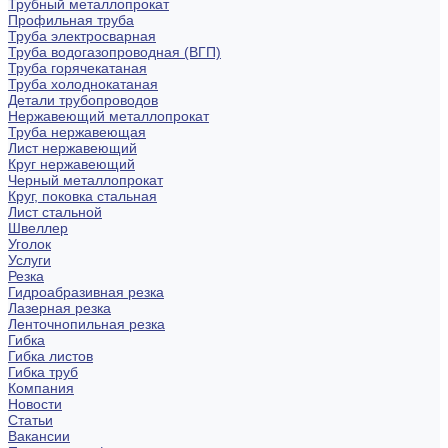
Трубный металлопрокат
Профильная труба
Труба электросварная
Труба водогазопроводная (ВГП)
Труба горячекатаная
Труба холоднокатаная
Детали трубопроводов
Нержавеющий металлопрокат
Труба нержавеющая
Лист нержавеющий
Круг нержавеющий
Черный металлопрокат
Круг, поковка стальная
Лист стальной
Швеллер
Уголок
Услуги
Резка
Гидроабразивная резка
Лазерная резка
Ленточнопильная резка
Гибка
Гибка листов
Гибка труб
Компания
Новости
Статьи
Вакансии