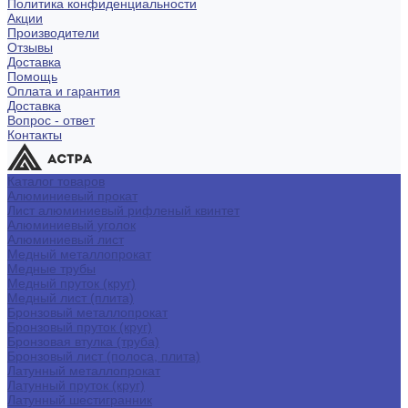
Политика конфиденциальности
Акции
Производители
Отзывы
Доставка
Помощь
Оплата и гарантия
Доставка
Вопрос - ответ
Контакты
Каталог товаров
Алюминиевый прокат
Лист алюминиевый рифленый квинтет
Алюминиевый уголок
Алюминиевый лист
Медный металлопрокат
Медные трубы
Медный пруток (круг)
Медный лист (плита)
Бронзовый металлопрокат
Бронзовый пруток (круг)
Бронзовая втулка (труба)
Бронзовый лист (полоса, плита)
Латунный металлопрокат
Латунный пруток (круг)
Латунный шестигранник