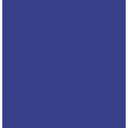
Бронзовая проволока
Бронзовая лента
Бронзовый шестигранник
Латунный металлопрокат
Латунный пруток (круг)
Латунный шестигранник
Латунный лист
Латунная лента
Латунный квадрат
Труба латунная
Фольга латунная
Латунная проволока
Титановый металлопрокат
Титановый круг
Титановый лист (плита)
Титановая труба
Свинцовый металлопрокат
Свинцовый лист
Трубный металлопрокат
Профильная труба
Труба электросварная
Труба водогазопроводная (ВГП)
Труба горячекатаная
Труба холоднокатаная
Детали трубопроводов
Заглушка стальная
Отвод стальной
Переход стальной