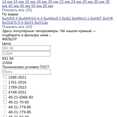
14 мм
15 мм
16 мм
18 мм
20 мм
22 мм
24 мм
25 мм
30 мм
35
мм
40 мм
45 мм
50 мм
60 мм
Показать все (25)
По марке
БрАЖ9-4
БрАЖН10-4-4
БрАМц9-2
БрБ2
БрКМц3-1
БрНБТ
БрОФ
БрОЦС5-5-5
БрХ1
БрХ1Цр
Показать все (10)
Здесь популярные типоразмеры. Не нашли нужный —
подберите в фильтре ниже
↓
ФИЛЬТР
Цена
941.94
11504
Технические условия ГОСТ
1595-2021
1761-2016
1789-2013
4748-2021
48-21-5066-82
48-21-70-83
48-21-779-85
48-21-779-85
48-21-92-89