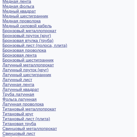
Медная лента
Медная фольга
Медный квадрат
Медный шестигранник
Медная проволока
Медный силовой кабель
Бронзовый металлопрокат
Бронзовый пруток (круг)
Бронзовая втулка (труба)
Бронзовый лист (полоса, плита)
Бронзовая проволока
Бронзовая лента
Бронзовый шестигранник
Латунный металлопрокат
Латунный пруток (круг)
Латунный шестигранник
Латунный лист
Латунная лента
Латунный квадрат
Труба латунная
Фольга латунная
Латунная проволока
Титановый металлопрокат
Титановый круг
Титановый лист (плита)
Титановая труба
Свинцовый металлопрокат
Свинцовый лист