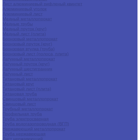
Лист алюминиевый рифленый квинтет
Алюминиевый уголок
Алюминиевый лист
Медный металлопрокат
Медные трубы
Медный пруток (круг)
Медный лист (плита)
Бронзовый металлопрокат
Бронзовый пруток (круг)
Бронзовая втулка (труба)
Бронзовый лист (полоса, плита)
Латунный металлопрокат
Латунный пруток (круг)
Латунный шестигранник
Латунный лист
Титановый металлопрокат
Титановый круг
Титановый лист (плита)
Титановая труба
Свинцовый металлопрокат
Свинцовый лист
Трубный металлопрокат
Профильная труба
Труба электросварная
Труба водогазопроводная (ВГП)
Нержавеющий металлопрокат
Труба нержавеющая
Лист нержавеющий