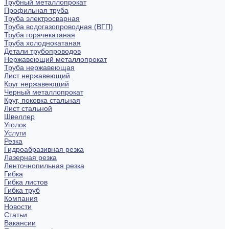
Трубный металлопрокат
Профильная труба
Труба электросварная
Труба водогазопроводная (ВГП)
Труба горячекатаная
Труба холоднокатаная
Детали трубопроводов
Нержавеющий металлопрокат
Труба нержавеющая
Лист нержавеющий
Круг нержавеющий
Черный металлопрокат
Круг, поковка стальная
Лист стальной
Швеллер
Уголок
Услуги
Резка
Гидроабразивная резка
Лазерная резка
Ленточнопильная резка
Гибка
Гибка листов
Гибка труб
Компания
Новости
Статьи
Вакансии