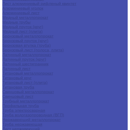
Лист алюминиевый рифленый квинтет
Алюминиевый уголок
Алюминиевый лист
Медный металлопрокат
Медные трубы
Медный пруток (круг)
Медный лист (плита)
Бронзовый металлопрокат
Бронзовый пруток (круг)
Бронзовая втулка (труба)
Бронзовый лист (полоса, плита)
Латунный металлопрокат
Латунный пруток (круг)
Латунный шестигранник
Латунный лист
Титановый металлопрокат
Титановый круг
Титановый лист (плита)
Титановая труба
Свинцовый металлопрокат
Свинцовый лист
Трубный металлопрокат
Профильная труба
Труба электросварная
Труба водогазопроводная (ВГП)
Нержавеющий металлопрокат
Труба нержавеющая
Лист нержавеющий