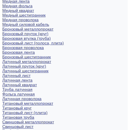
Медная лента
Медная фольга
Медный квадрат
Медный шестигранник
Медная проволока
Медный силовой кабель
Бронзовый металлопрокат
Бронзовый пруток (круг)
Бронзовая втулка (труба)
Бронзовый лист (полоса, плита)
Бронзовая проволока
Бронзовая лента
Бронзовый шестигранник
Латунный металлопрокат
Латунный пруток (круг)
Латунный шестигранник
Латунный лист
Латунная лента
Латунный квадрат
Труба латунная
Фольга латунная
Латунная проволока
Титановый металлопрокат
Титановый круг
Титановый лист (плита)
Титановая труба
Свинцовый металлопрокат
Свинцовый лист