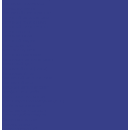
Бронзовая проволока
Бронзовая лента
Бронзовый шестигранник
Латунный металлопрокат
Латунный пруток (круг)
Латунный шестигранник
Латунный лист
Латунная лента
Латунный квадрат
Труба латунная
Фольга латунная
Латунная проволока
Титановый металлопрокат
Титановый круг
Титановый лист (плита)
Титановая труба
Свинцовый металлопрокат
Свинцовый лист
Трубный металлопрокат
Профильная труба
Труба электросварная
Труба водогазопроводная (ВГП)
Труба горячекатаная
Труба холоднокатаная
Детали трубопроводов
Заглушка стальная
Отвод стальной
Переход стальной