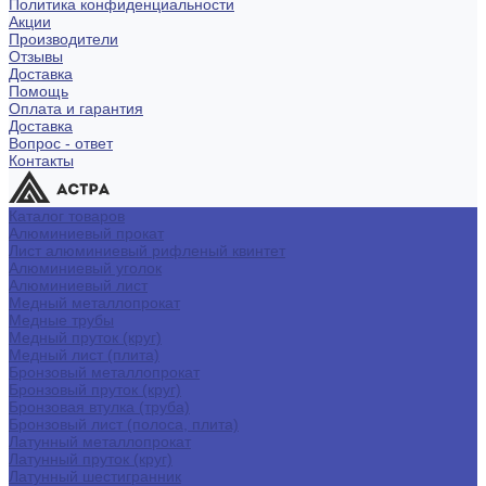
Политика конфиденциальности
Акции
Производители
Отзывы
Доставка
Помощь
Оплата и гарантия
Доставка
Вопрос - ответ
Контакты
Каталог товаров
Алюминиевый прокат
Лист алюминиевый рифленый квинтет
Алюминиевый уголок
Алюминиевый лист
Медный металлопрокат
Медные трубы
Медный пруток (круг)
Медный лист (плита)
Бронзовый металлопрокат
Бронзовый пруток (круг)
Бронзовая втулка (труба)
Бронзовый лист (полоса, плита)
Латунный металлопрокат
Латунный пруток (круг)
Латунный шестигранник