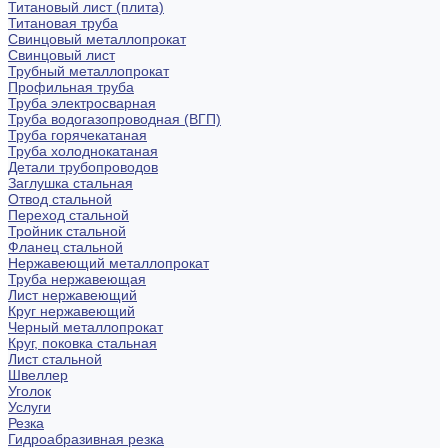
Титановый лист (плита)
Титановая труба
Свинцовый металлопрокат
Свинцовый лист
Трубный металлопрокат
Профильная труба
Труба электросварная
Труба водогазопроводная (ВГП)
Труба горячекатаная
Труба холоднокатаная
Детали трубопроводов
Заглушка стальная
Отвод стальной
Переход стальной
Тройник стальной
Фланец стальной
Нержавеющий металлопрокат
Труба нержавеющая
Лист нержавеющий
Круг нержавеющий
Черный металлопрокат
Круг, поковка стальная
Лист стальной
Швеллер
Уголок
Услуги
Резка
Гидроабразивная резка