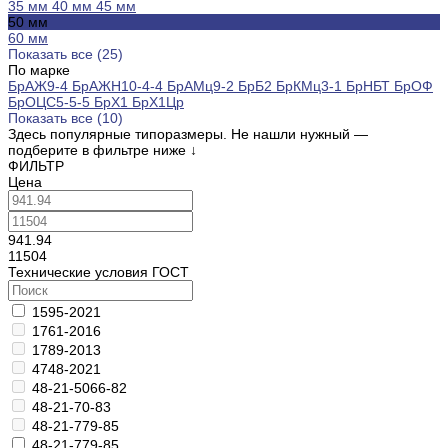
35 мм
40 мм
45 мм
50 мм
60 мм
Показать все (25)
По марке
БрАЖ9-4
БрАЖН10-4-4
БрАМц9-2
БрБ2
БрКМц3-1
БрНБТ
БрОФ
БрОЦС5-5-5
БрХ1
БрХ1Цр
Показать все (10)
Здесь популярные типоразмеры. Не нашли нужный —
подберите в фильтре ниже
↓
ФИЛЬТР
Цена
941.94
11504
Технические условия ГОСТ
1595-2021
1761-2016
1789-2013
4748-2021
48-21-5066-82
48-21-70-83
48-21-779-85
48-21-779-85