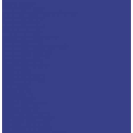
Каталог товаров
Алюминиевый прокат
Лист алюминиевый рифленый квинтет
Алюминиевый уголок
Алюминиевый лист
Пруток алюминиевый
Шина алюминиевая
Труба алюминиевая круглая
Алюминиевая плита
Алюминиевая профильная труба
Алюминиевая проволока
Алюминиевый швеллер
Алюминиевая лента
Медный металлопрокат
Медные трубы
Медный пруток (круг)
Медный лист (плита)
Шина медная
Медная лента
Медная фольга
Медный квадрат
Медный шестигранник
Медная проволока
Медный силовой кабель
Бронзовый металлопрокат
Бронзовый пруток (круг)
Бронзовая втулка (труба)
Бронзовый лист (полоса, плита)