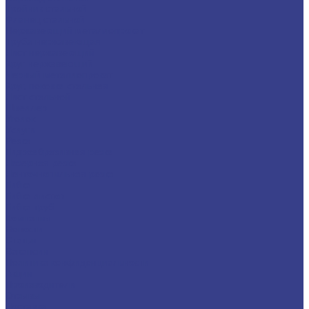
Тройник стальной
Фланец стальной
Нержавеющий металлопрокат
Труба нержавеющая
Лист нержавеющий
Круг нержавеющий
Черный металлопрокат
Круг, поковка стальная
Лист стальной
Швеллер
Уголок
Услуги
Резка
Гидроабразивная резка
Лазерная резка
Ленточнопильная резка
Гибка
Гибка листов
Гибка труб
Компания
Новости
Статьи
Вакансии
Политика конфиденциальности
Акции
Производители
Отзывы
Доставка