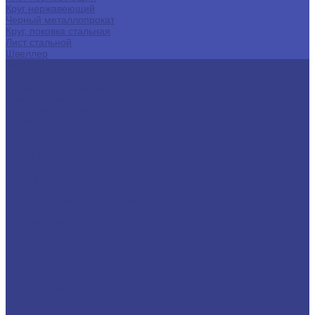
Круг нержавеющий
Черный металлопрокат
Круг, поковка стальная
Лист стальной
Швеллер
Услуги
Резка
Гидроабразивная резка
Лазерная резка
Ленточнопильная резка
Гибка
Гибка листов
Гибка труб
Компания
Новости
Статьи
Вакансии
Политика конфиденциальности
Акции
Производители
Отзывы
Доставка
Помощь
Оплата и гарантия
Доставка
Вопрос - ответ
Контакты
...