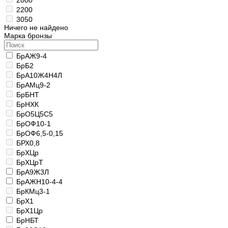
2200
3050
Ничего не найдено
Марка бронзы
БрАЖ9-4
БрБ2
БрА10Ж4Н4Л
БрАМц9-2
БрБНТ
БрНХК
БрО5Ц5С5
БрОФ10-1
БрОФ6,5-0,15
БРХ0,8
БрХЦр
БрХЦрТ
БрА9Ж3Л
БрАЖН10-4-4
БрКМц3-1
БрХ1
БрХ1Цр
БрНБТ