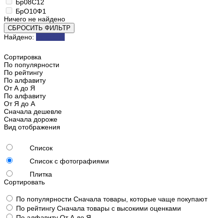
Бр08С12
БрО10Ф1
Ничего не найдено
СБРОСИТЬ ФИЛЬТР
Найдено:
Показать
Сортировка
По популярности
По рейтингу
По алфавиту
От А до Я
По алфавиту
От Я до А
Сначала дешевле
Сначала дороже
Вид отображения
Список
Список с фотографиями
Плитка
Сортировать
По популярности
Сначала товары, которые чаще покупают
По рейтингу
Сначала товары с высокими оценками
По алфавиту
От А до Я