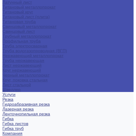
Латунный лист
Титановый металлопрокат
Титановый круг
Титановый лист (плита)
Титановая труба
Свинцовый металлопрокат
Свинцовый лист
Трубный металлопрокат
Профильная труба
Труба электросварная
Труба водогазопроводная (ВГП)
Нержавеющий металлопрокат
Труба нержавеющая
Лист нержавеющий
Круг нержавеющий
Черный металлопрокат
Круг, поковка стальная
Лист стальной
Швеллер
Услуги
Резка
Гидроабразивная резка
Лазерная резка
Ленточнопильная резка
Гибка
Гибка листов
Гибка труб
Компания